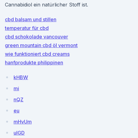
Cannabidiol ein natürlicher Stoff ist.
cbd balsam und stillen
temperatur für cbd
cbd schokolade vancouver
green mountain cbd öl vermont
wie funktioniert cbd creams
hanfprodukte philippinen
kHBW
mi
nQZ
eu
mHvUm
uIGD