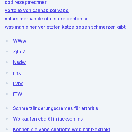
cbd rezeptrechner
vorteile von cannabisöl vape
naturs mercantile cbd store denton tx
was man einer verletzten katze gegen schmerzen gibt
WWw
ZjLeZ
Nsdw
nhx
Lvps
iTW
Schmerzlinderungscremes für arthritis
Wo kaufen cbd öl in jackson ms
Können sie vape charlotte web hanf-extrakt