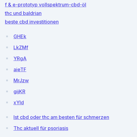
f & e-prototyp vollspektrum-cbd-öl
thc und baldrian
beste cbd investitionen
GHEk
LkZMf
YRgA
aieTF
MrJzw
gijKR
xYld
Ist cbd oder thc am besten für schmerzen
Thc aktuell für psoriasis