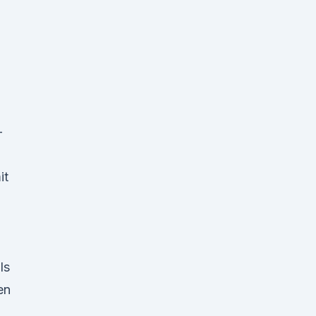
-
it
ls
en