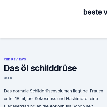
Skip
to
beste 
content
CBD REVIEWS
Das öl schilddrüse
USER
Das normale Schilddrüsenvolumen liegt bei Frauen
unter 18 ml, bei Kokosnuss und Hashimoto: eine
Liebeserklärung an die Kokosnuss Schon seit