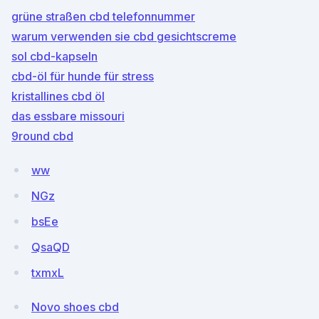
grüne straßen cbd telefonnummer
warum verwenden sie cbd gesichtscreme
sol cbd-kapseln
cbd-öl für hunde für stress
kristallines cbd öl
das essbare missouri
9round cbd
ww
NGz
bsEe
QsaQD
txmxL
Novo shoes cbd