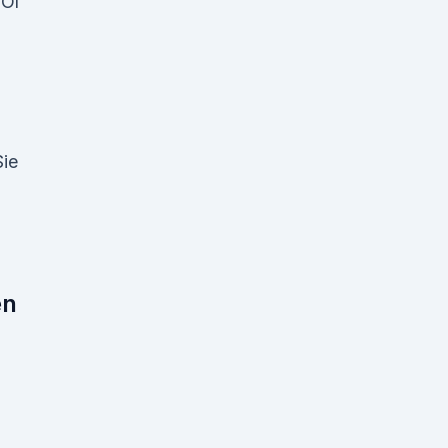
-Öl
ie
en