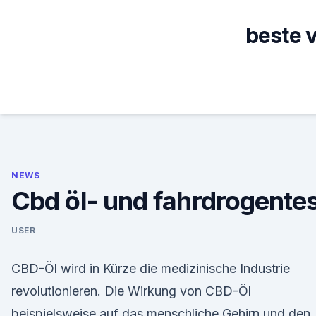
Skip
to
beste 
content
NEWS
Cbd öl- und fahrdrogente
USER
CBD-Öl wird in Kürze die medizinische Industrie
revolutionieren. Die Wirkung von CBD-Öl
beispielsweise auf das menschliche Gehirn und den